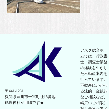
アスク総合ホー
ムでは、行政書
士・調査士業務
の経験を生かし
た不動産案内を
行っています。
不動産にかかわ
〒441-1231
る法的・金銭的
愛知県豊川市一宮町社18番地
なご相談など、
砥鹿神社が目印です★
幅広いご相談に
対し最適なアド