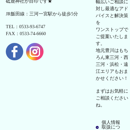
砥鹿神社が目印です★
幅広いご相談に
対し最適なアド
JR飯田線：三河一宮駅から徒歩5分
バイスと解決策
を
TEL：0533-93-6747
ワンストップで
FAX：0533-74-6660
ご提案いたしま
す。
地元豊川はもち
ろん東三河・西
三河・浜松・遠
江エリアもおま
かせください！
まずはお気軽に
ご相談ください
ね。
個人情報
取扱につ