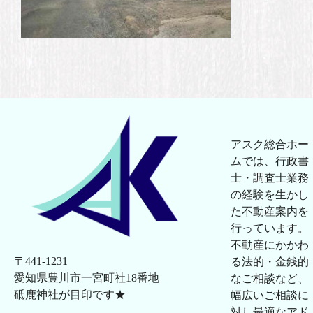
アスク総合ホー
ムでは、行政書
士・調査士業務
の経験を生かし
た不動産案内を
行っています。
不動産にかかわ
〒441-1231
る法的・金銭的
愛知県豊川市一宮町社18番地
なご相談など、
砥鹿神社が目印です★
幅広いご相談に
対し最適なアド